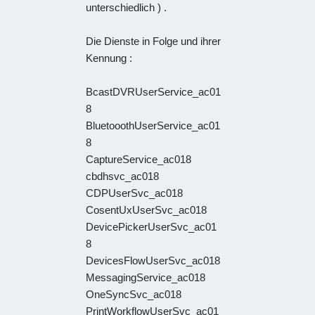
unterschiedlich ) .
Die Dienste in Folge und ihrer
Kennung :
BcastDVRUserService_ac01
8
BluetooothUserService_ac01
8
CaptureService_ac018
cbdhsvc_ac018
CDPUserSvc_ac018
CosentUxUserSvc_ac018
DevicePickerUserSvc_ac01
8
DevicesFlowUserSvc_ac018
MessagingService_ac018
OneSyncSvc_ac018
PrintWorkflowUserSvc_ac01