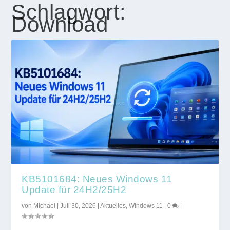
Schlagwort:
Download
KB5101684: Neues Windows 11
Update für 24H2/25H2
von
Michael
|
Juli 30, 2026
|
Aktuelles
,
Windows 11
|
0
|