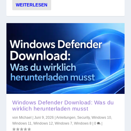
WEITERLESEN
Windows Defender Download: Was du
wirklich herunterladen musst
von
Michael
|
Juni 9, 2026
|
Anleitungen
,
Security
,
Windows 10
,
Windows 11
,
Windows 12
,
Windows 7
,
Windows 8
|
0
|