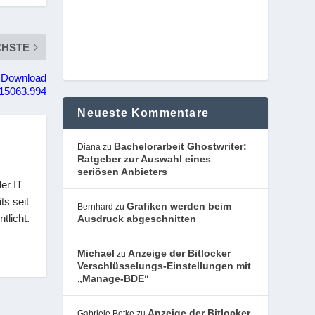
CHSTE
3 Download
 15063.994
Neueste Kommentare
Bachelorarbeit Ghostwriter:
Diana
zu
Ratgeber zur Auswahl eines
seriösen Anbieters
er IT
ts seit
Grafiken werden beim
Bernhard
zu
tlicht.
Ausdruck abgeschnitten
Michael
Anzeige der Bitlocker
zu
Verschlüsselungs-Einstellungen mit
„Manage-BDE“
Anzeige der Bitlocker
Gabriele Betke
zu