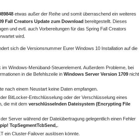
089848
etwas außer der Reihe und somit überraschend ein weiteres
09 Fall Creators Update zum Download
bereitgestellt. Dieses
ngen und evtl. auch Vorbereitungen für das Spring Fall Creators
wartet wird.
dert sich die Versionsnummer Eurer Windows 10 Installation auf die
k im Windows-Menüband-Steuerelement. Außerdem Probleme, bei
ationen in die Befehlszeile in
Windows Server Version 1709
nich
äte nach einem Neustart keine Daten empfangen.
der BitLocker-Entschlüsselung oder der Verschlüsselung eines
n, die mit dem
verschlüsselnden Dateisystem (Encrypting File
der Server während der Dateiübertragung gelegentlich einen Fehler
tcpip! TcpSegmentTcbSend
„.
 ein Cluster-Failover auslösen könnte.