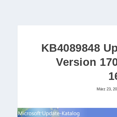
KB4089848 Up
Version 17
1
März 23, 2