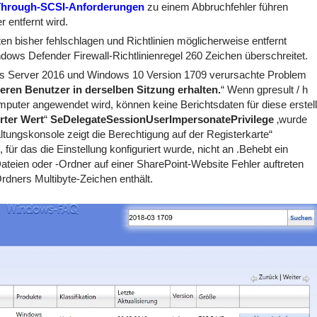
Through-SCSI-Anforderungen
zu einem Abbruchfehler führen
 entfernt wird.
en bisher fehlschlagen und Richtlinien möglicherweise entfernt
ndows Defender Firewall-Richtlinienregel 260 Zeichen überschreitet.
ws Server 2016 und Windows 10 Version 1709 verursachte Problem
eren Benutzer in derselben Sitzung erhalten.
“ Wenn gpresult / h
puter angewendet wird, können keine Berichtsdaten für diese erstell
rter Wert
“
SeDelegateSessionUserImpersonatePrivilege
‚wurde
ltungskonsole zeigt die Berechtigung auf der Registerkarte“
, für das die Einstellung konfiguriert wurde, nicht an .Behebt ein
teien oder -Ordner auf einer SharePoint-Website Fehler auftreten
dners Multibyte-Zeichen enthält.