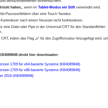
und benutzerdefinierten Wörterbüchern.
rückt halten
„, wenn im
Tablet-Modus ein Stift
verwendet wird.
eb-Passwortfeldern über eine Touch-Tastatur.
-Kartenleser nach einem Neustart nicht funktionieren.
r eine Datei oder Pipe in der Universal-CRT für den Standardfehler-
e.
n CRT, indem das Flag „x“ für den Zugriffsmodus hinzugefügt wird, u
KB4089848 direkt hier downloaden:
ersion 1709 für x64-basierte Systeme (KB4089848)
ersion 1709 für x86-basierte Systeme (KB4089848)
ver 2016 (KB4089848)