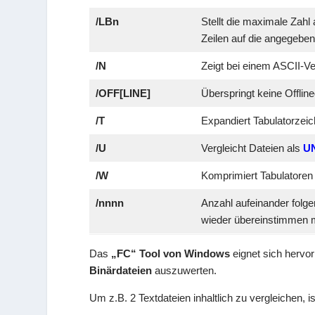
/LBn
Stellt die maximale Zahl 
Zeilen auf die angegeben
/N
Zeigt bei einem ASCII-Ve
/OFF[LINE]
Überspringt keine Offline
/T
Expandiert Tabulatorzeic
/U
Vergleicht Dateien als
U
/W
Komprimiert Tabulatoren
/nnnn
Anzahl aufeinander folge
wieder übereinstimmen 
Das
„FC“ Tool von Windows
eignet sich hervo
Binärdateien
auszuwerten.
Um z.B. 2 Textdateien inhaltlich zu vergleichen, i