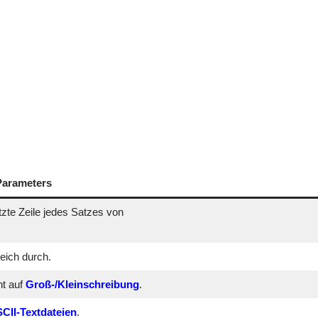
Parameters
etzte Zeile jedes Satzes von
leich durch.
ht auf
Groß-/Kleinschreibung
.
CII-Textdateien
.