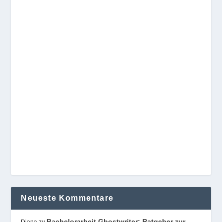
Neueste Kommentare
Bachelorarbeit Ghostwriter: Ratgeber zur
Diana
zu