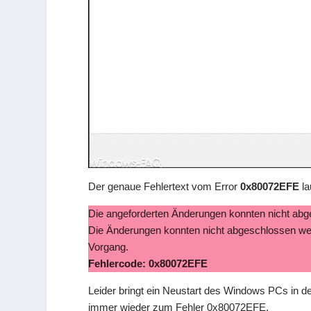
Der genaue Fehlertext vom Error
0x80072EFE
la
Die angeforderten Änderungen konnten nicht ab
Die Änderungen konnten nicht abgeschlossen wer
Vorgang.
Fehlercode: 0x80072EFE
Leider bringt ein Neustart des Windows PCs in 
immer wieder zum Fehler 0x80072EFE.