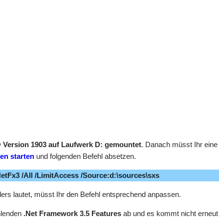
 Version 1903 auf Laufwerk D: gemountet
. Danach müsst Ihr eine
en starten
und folgenden Befehl absetzen.
tFx3 /All /LimitAccess /Source:d:\sources\sxs
ders lautet, müsst Ihr den Befehl entsprechend anpassen.
hlenden
.Net Framework 3.5 Features
ab und es kommt nicht erneut