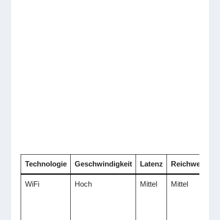
Technologie
Geschwindigkeit
Latenz
Reichweite
V
WiFi
Hoch
Mittel
Mittel
I
s
k