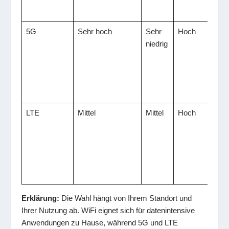
D
5G
Sehr hoch
Sehr
Hoch
P
niedrig
LTE
Mittel
Mittel
Hoch
s
f
I
Erklärung:
Die Wahl hängt von Ihrem Standort und
Ihrer Nutzung ab. WiFi eignet sich für datenintensive
Anwendungen zu Hause, während 5G und LTE