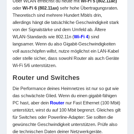
Über WLAN erreichst du heute mit
Wi-Fi 5 (802.11ac)
oder
Wi-Fi 6 (802.11ax)
sehr hohe Übertragungsraten.
Theoretisch sind mehrere Hundert Mbit/s drin,
allerdings hängt die tatsächliche Geschwindigkeit stark
von der Signalstärke und dem Umfeld ab. Ältere
WLAN-Standards wie 802.11n (
Wi-Fi 4
) sind
langsamer. Wenn du also Gigabit-Geschwindigkeiten
voll ausschöpfen willst, nutze möglichst ein LAN-Kabel
oder stelle sicher, dass sowohl Router als auch Geräte
Wi-Fi 5/6 unterstützen.
Router und Switches
Die Performance deines Heimnetzes ist nur so gut wie
das schwächste Glied. Wenn du einen gigabit-fähigen
PC hast, aber dein
Router
nur Fast Ethernet (100 Mbit)
unterstützt, wirst du auf 100 Mbit begrenzt. Gleiches gilt
für Switches oder Powerline-Adapter: Sie sollten die
gewünschte Geschwindigkeit unterstützen. Prüfe also
die technischen Daten deiner Netzwerkgeräte.