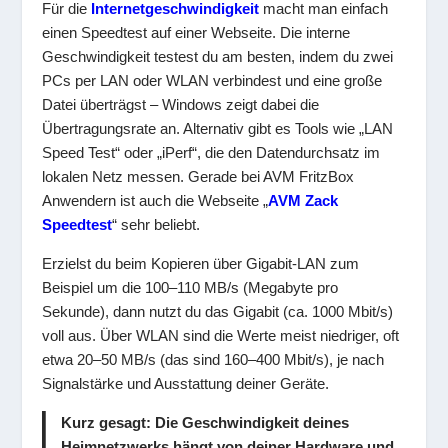
Für die
Internetgeschwindigkeit
macht man einfach
einen Speedtest auf einer Webseite. Die interne
Geschwindigkeit testest du am besten, indem du zwei
PCs per LAN oder WLAN verbindest und eine große
Datei überträgst – Windows zeigt dabei die
Übertragungsrate an. Alternativ gibt es Tools wie „LAN
Speed Test“ oder „iPerf“, die den Datendurchsatz im
lokalen Netz messen. Gerade bei AVM FritzBox
Anwendern ist auch die Webseite „
AVM Zack
Speedtest
“ sehr beliebt.
Erzielst du beim Kopieren über Gigabit-LAN zum
Beispiel um die 100–110 MB/s (Megabyte pro
Sekunde), dann nutzt du das Gigabit (ca. 1000 Mbit/s)
voll aus. Über WLAN sind die Werte meist niedriger, oft
etwa 20–50 MB/s (das sind 160–400 Mbit/s), je nach
Signalstärke und Ausstattung deiner Geräte.
Kurz gesagt: Die Geschwindigkeit deines
Heimnetzwerks hängt von deiner Hardware und