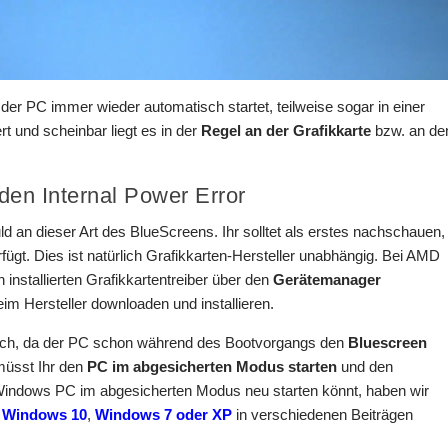
 der PC immer wieder automatisch startet, teilweise sogar in einer
rt und scheinbar liegt es in der
Regel an der Grafikkarte
bzw. an de
en Internal Power Error
d an dieser Art des BlueScreens. Ihr solltet als erstes nachschauen,
rfügt. Dies ist natürlich Grafikkarten-Hersteller unabhängig. Bei AMD
 installierten Grafikkartentreiber über den
Gerätemanager
m Hersteller downloaden und installieren.
möglich, da der PC schon während des Bootvorgangs den
Bluescreen
 müsst Ihr den
PC im abgesicherten Modus starten
und den
en Windows PC im abgesicherten Modus neu starten könnt, haben wir
e
Windows 10
,
Windows 7 oder XP
in verschiedenen Beiträgen