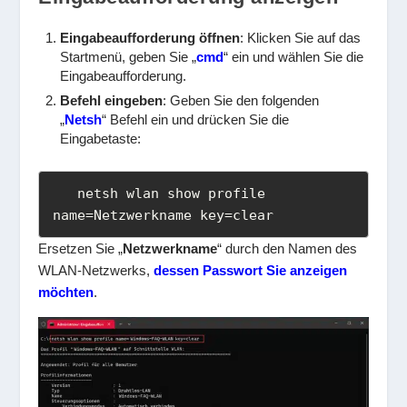
Eingabeaufforderung öffnen
: Klicken Sie auf das
Startmenü, geben Sie „
cmd
“ ein und wählen Sie die
Eingabeaufforderung.
Befehl eingeben
: Geben Sie den folgenden
„
Netsh
“ Befehl ein und drücken Sie die
Eingabetaste:
   netsh wlan show profile 
name=Netzwerkname key=clear
Ersetzen Sie „
Netzwerkname
“ durch den Namen des
WLAN-Netzwerks,
dessen Passwort Sie anzeigen
möchten
.