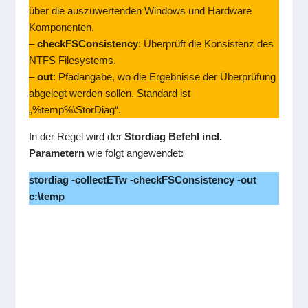
über die auszuwertenden Windows und Hardware
Komponenten.
–
checkFSConsistency
: Überprüft die Konsistenz des
NTFS Filesystems.
–
out
: Pfadangabe, wo die Ergebnisse der Überprüfung
abgelegt werden sollen. Standard ist
„%temp%\StorDiag“.
In der Regel wird der
Stordiag Befehl incl.
Parametern
wie folgt angewendet:
stordiag -collectETw -checkFSConsistency -out
c:\temp