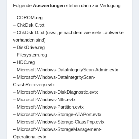
Folgende
Auswertungen
stehen dann zur Verfügung:
– CDROM.reg
– ChkDsk C.txt
– ChkDsk D.txt (usw., je nachdem wie viele Laufwerke
vorhanden sind)
– DiskDrive.reg
– Filesystem.reg
– HDC.reg
– Microsoft-Windows-DataIntegrityScan-Admin.evtx
– Microsoft-Windows-DataIntegrityScan-
CrashRecovery.evtx
– Microsoft-Windows-DiskDiagnostic.evtx
– Microsoft-Windows-Ntfs.evtx
– Microsoft-Windows-Partition.evtx
– Microsoft-Windows-Storage-ATAPort.evtx
– Microsoft-Windows-Storage-ClassPnp.evtx
– Microsoft-Windows-StorageManagement-
Operational.evtx