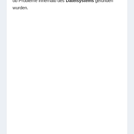
ob Probleme innerhalb des
Dateisystems
gefunden
wurden.