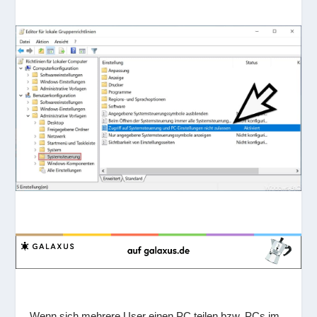
Wenn sich mehrere User einen PC teilen bzw. PCs im