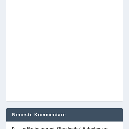
Neueste Kommentare
Bachelorarbeit Ghostwriter: Ratgeber zur
Diana
zu