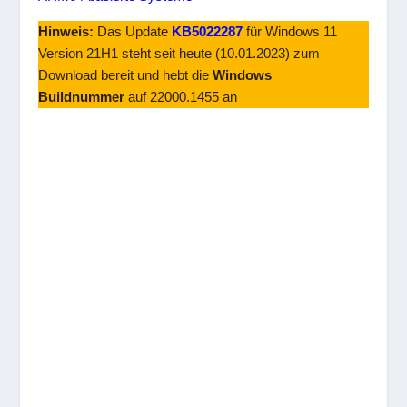
Hinweis:
Das Update
KB5022287
für Windows 11
Version 21H1 steht seit heute (10.01.2023) zum
Download bereit und hebt die
Windows
Buildnummer
auf 22000.1455 an