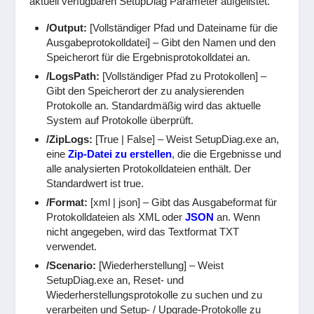
aktuell verfügbaren SetupDiag Parameter aufgelistet.
/Output:
[Vollständiger Pfad und Dateiname für die
Ausgabeprotokolldatei] – Gibt den Namen und den
Speicherort für die Ergebnisprotokolldatei an.
/LogsPath:
[Vollständiger Pfad zu Protokollen] –
Gibt den Speicherort der zu analysierenden
Protokolle an. Standardmäßig wird das aktuelle
System auf Protokolle überprüft.
/ZipLogs:
[True | False] – Weist SetupDiag.exe an,
eine
Zip-Datei zu erstellen
, die die Ergebnisse und
alle analysierten Protokolldateien enthält. Der
Standardwert ist true.
/Format:
[xml | json] – Gibt das Ausgabeformat für
Protokolldateien als XML oder
JSON
an. Wenn
nicht angegeben, wird das Textformat TXT
verwendet.
/Scenario:
[Wiederherstellung] – Weist
SetupDiag.exe an, Reset- und
Wiederherstellungsprotokolle zu suchen und zu
verarbeiten und Setup- / Upgrade-Protokolle zu