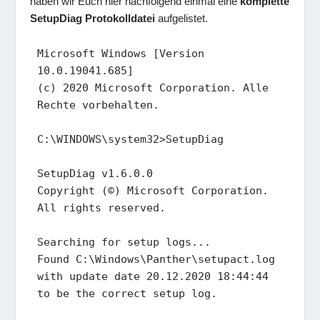
haben wir Euch hier nachfolgend einmal eine
komplette
SetupDiag Protokolldatei
aufgelistet.
Microsoft Windows [Version 
10.0.19041.685]

(c) 2020 Microsoft Corporation. Alle 
Rechte vorbehalten.

C:\WINDOWS\system32>SetupDiag

SetupDiag v1.6.0.0

Copyright (©) Microsoft Corporation. 
All rights reserved.

Searching for setup logs...

Found C:\Windows\Panther\setupact.log 
with update date 20.12.2020 18:44:44 
to be the correct setup log.
