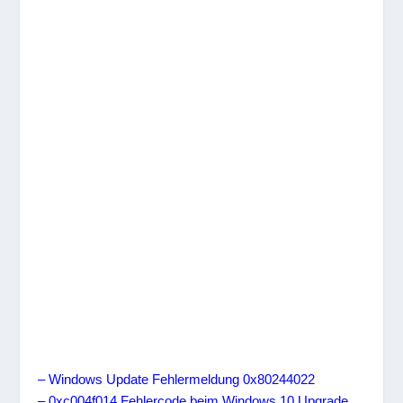
– Windows Update Fehlermeldung 0x80244022
– 0xc004f014 Fehlercode beim Windows 10 Upgrade