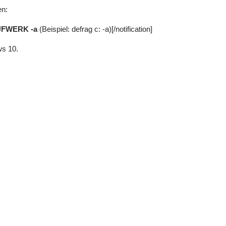
en:
UFWERK -a
(Beispiel: defrag c: -a)[/notification]
ws 10.