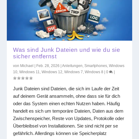
Was sind Junk Dateien und wie du sie
sicher entfernst
von
Michael
|
Feb. 28, 2026
|
Anleitungen
,
Smartphones
,
Windows
10
,
Windows 11
,
Windows 12
,
Windows 7
,
Windows 8
|
0
|
Junk Dateien sind Dateien, die sich im Laufe der Zeit
auf deinem Gerät ansammeln, ohne dass sie für dich
oder das System einen echten Nutzen haben. Häufig
handelt es sich um temporäre Dateien, Daten aus dem
Zwischenspeicher, Reste von Updates, Protokolle oder
Überbleibsel von Installationen. Sie sind nicht per se
gefährlich. Allerdings können sie Speicherplatz