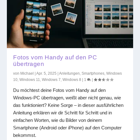
Fotos vom Handy auf den PC
übertragen
von
Michael
|
Apr. 5, 2025
|
Anleitungen
,
Smartphones
,
Windows
10
,
Windows 11
,
Windows 7
,
Windows 8
|
1
|
Du möchtest deine Fotos vom Handy auf den
Windows-PC übertragen, weißt aber nicht genau, wie
das funktioniert? Keine Sorge – in dieser ausführlichen
Anleitung erklären wir dir Schritt für Schritt und in
einfachen Worten, wie du Bilder von deinem
Smartphone (Android oder iPhone) auf den Computer
bekommst.