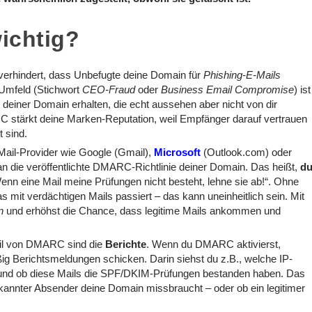
ichtig?
hindert, dass Unbefugte deine Domain für
Phishing-E-Mails
Umfeld (Stichwort
CEO-Fraud
oder
Business Email Compromise
) ist
einer Domain erhalten, die echt aussehen aber nicht von dir
 stärkt deine Marken-Reputation, weil Empfänger darauf vertrauen
 sind.
ail-Provider wie Google (Gmail),
Microsoft
(Outlook.com) oder
 die veröffentlichte DMARC-Richtlinie deiner Domain. Das heißt,
d
Wenn eine Mail meine Prüfungen nicht besteht, lehne sie ab!“. Ohne
mit verdächtigen Mails passiert – das kann uneinheitlich sein. Mit
n
und erhöhst die Chance, dass legitime Mails ankommen und
eil von DMARC sind die
Berichte
. Wenn du DMARC aktivierst,
g Berichtsmeldungen schicken. Darin siehst du z.B., welche IP-
nd ob diese Mails die SPF/DKIM-Prüfungen bestanden haben. Das
bekannter Absender deine Domain missbraucht – oder ob ein legitimer