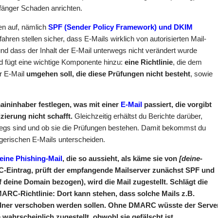
änger Schaden anrichten.
en auf, nämlich
SPF (Sender Policy Framework) und DKIM
fahren stellen sicher, dass E-Mails wirklich von autorisierten Mail-
d dass der Inhalt der E-Mail unterwegs nicht verändert wurde
 fügt eine wichtige Komponente hinzu:
eine Richtlinie
, die dem
er E-Mail
umgehen soll, die diese Prüfungen nicht besteht
, sowie
ininhaber festlegen, was mit einer
E-Mail
passiert, die vorgibt
zierung nicht schafft.
Gleichzeitig erhältst du Berichte darüber,
gs sind und ob sie die Prüfungen bestehen. Damit bekommst du
gerischen E-Mails unterscheiden.
eine Phishing-Mail
, die so aussieht, als käme sie von
[deine-
-Eintrag, prüft der empfangende Mailserver zunächst SPF und
 deine Domain bezogen), wird die Mail zugestellt. Schlägt die
MARC-Richtlinie: Dort kann stehen, dass solche Mails z.B.
dner verschoben werden sollen. Ohne DMARC wüsste der Serve
e wahrscheinlich zugestellt, obwohl sie gefälscht ist.