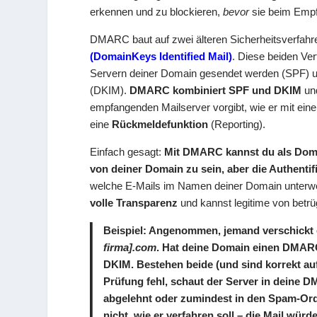
erkennen und zu blockieren,
bevor
sie beim Empf
DMARC baut auf zwei älteren Sicherheitsverfahr
(DomainKeys Identified Mail)
. Diese beiden Ver
Servern deiner Domain gesendet werden (SPF) un
(DKIM).
DMARC kombiniert SPF und DKIM
und
empfangenden Mailserver vorgibt, wie er mit ein
eine
Rückmeldefunktion
(Reporting).
Einfach gesagt:
Mit DMARC kannst du als Doma
von deiner Domain zu sein, aber die Authentifi
welche E-Mails im Namen deiner Domain unterwe
volle Transparenz
und kannst legitime von betrü
Beispiel:
Angenommen, jemand verschickt
firma].com
. Hat deine Domain einen DMARC
DKIM. Bestehen beide (und sind korrekt auf
Prüfung fehl, schaut der Server in deine D
abgelehnt oder zumindest in den Spam-Or
nicht, wie er verfahren soll – die Mail würd