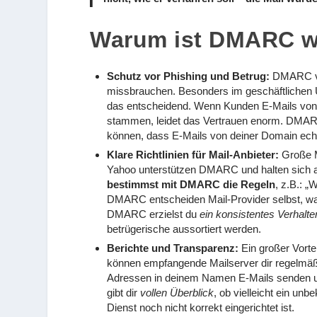
Warum ist DMARC w
Schutz vor Phishing und Betrug:
DMARC ver
missbrauchen. Besonders im geschäftlichen 
das entscheidend. Wenn Kunden E-Mails von d
stammen, leidet das Vertrauen enorm. DMARC
können, dass E-Mails von deiner Domain echt
Klare Richtlinien für Mail-Anbieter:
Große M
Yahoo unterstützen DMARC und halten sich an
bestimmst mit DMARC die Regeln
, z.B.: „
DMARC entscheiden Mail-Provider selbst, was 
DMARC erzielst du
ein konsistentes Verhalte
betrügerische aussortiert werden.
Berichte und Transparenz:
Ein großer Vort
können empfangende Mailserver dir regelmäßi
Adressen in deinem Namen E-Mails senden u
gibt dir
vollen Überblick
, ob vielleicht ein un
Dienst noch nicht korrekt eingerichtet ist.