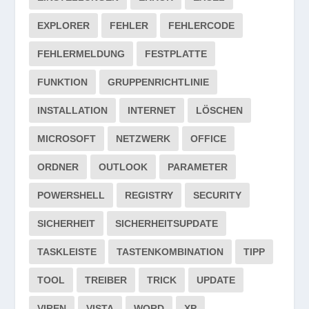
EXPLORER
FEHLER
FEHLERCODE
FEHLERMELDUNG
FESTPLATTE
FUNKTION
GRUPPENRICHTLINIE
INSTALLATION
INTERNET
LÖSCHEN
MICROSOFT
NETZWERK
OFFICE
ORDNER
OUTLOOK
PARAMETER
POWERSHELL
REGISTRY
SECURITY
SICHERHEIT
SICHERHEITSUPDATE
TASKLEISTE
TASTENKOMBINATION
TIPP
TOOL
TREIBER
TRICK
UPDATE
VIREN
VISTA
WORD
XP