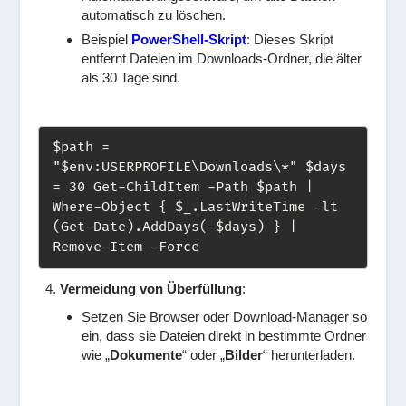
automatisch zu löschen.
Beispiel
PowerShell-Skript
: Dieses Skript
entfernt Dateien im Downloads-Ordner, die älter
als 30 Tage sind.
$path = 
"$env:USERPROFILE\Downloads\*" $days 
= 30 Get-ChildItem -Path $path | 
Where-Object { $_.LastWriteTime -lt 
(Get-Date).AddDays(-$days) } | 
Remove-Item -Force
Vermeidung von Überfüllung
:
Setzen Sie Browser oder Download-Manager so
ein, dass sie Dateien direkt in bestimmte Ordner
wie „
Dokumente
“ oder „
Bilder
“ herunterladen.