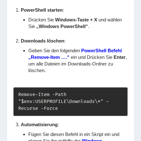
PowerShell starten
:
Drücken Sie
Windows-Taste + X
und wählen
Sie
„Windows PowerShell“
.
Downloads löschen
:
Geben Sie den folgenden
PowerShell Befehl
„Remove-Item ….“
ein und Drücken Sie
Enter
,
um alle Dateien im Downloads-Ordner zu
löschen.
Remove-Item -Path 
"$env:USERPROFILE\Downloads\*" -
Recurse -Force
Automatisierung
:
Fügen Sie diesen Befehl in ein Skript ein und
planen Sie ihn mithilfe der
Windows