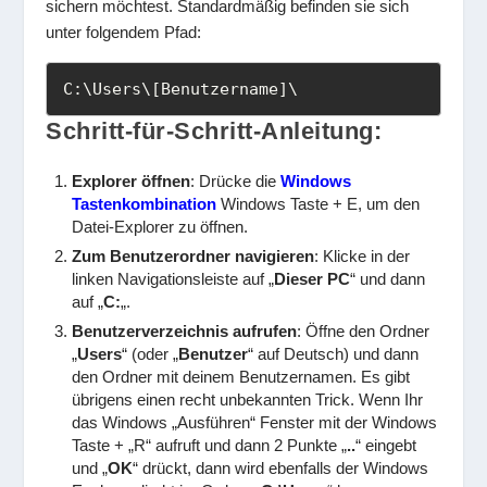
sichern möchtest. Standardmäßig befinden sie sich
unter folgendem Pfad:
C:\Users\[Benutzername]\
Schritt-für-Schritt-Anleitung:
Explorer öffnen
: Drücke die
Windows
Tastenkombination
Windows Taste + E, um den
Datei-Explorer zu öffnen.
Zum Benutzerordner navigieren
: Klicke in der
linken Navigationsleiste auf „
Dieser PC
“ und dann
auf „
C:
„.
Benutzerverzeichnis aufrufen
: Öffne den Ordner
„
Users
“ (oder „
Benutzer
“ auf Deutsch) und dann
den Ordner mit deinem Benutzernamen. Es gibt
übrigens einen recht unbekannten Trick. Wenn Ihr
das Windows „Ausführen“ Fenster mit der Windows
Taste + „R“ aufruft und dann 2 Punkte „
..
“ eingebt
und „
OK
“ drückt, dann wird ebenfalls der Windows