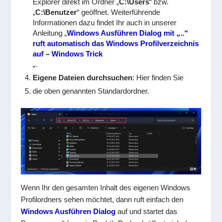
Explorer direkt im Ordner „
C:\Users
“ bzw.
„
C:\Benutzer
“ geöffnet. Weiterführende
Informationen dazu findet Ihr auch in unserer
Anleitung „
Windows Ausführen Dialog mit „..“
ruft automatisch das Windows Profilverzeichnis
auf – Windows Trick
„.
Eigene Dateien durchsuchen
: Hier finden Sie
die oben genannten Standardordner.
Wenn Ihr den gesamten Inhalt des eigenen Windows
Profilordners sehen möchtet, dann ruft einfach den
Windows Ausführen Dialog
auf und startet das