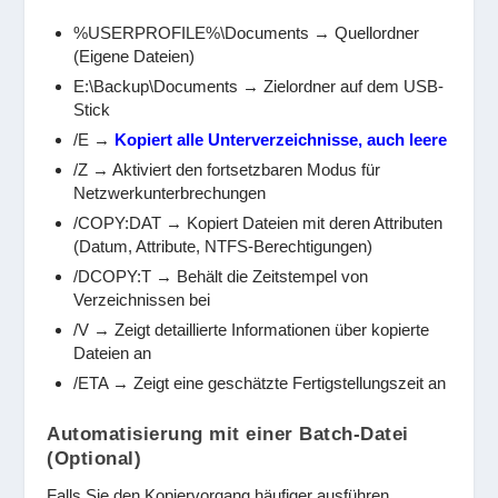
%USERPROFILE%\Documents
→ Quellordner
(Eigene Dateien)
E:\Backup\Documents
→ Zielordner auf dem USB-
Stick
/E
→
Kopiert alle Unterverzeichnisse, auch leere
/Z
→ Aktiviert den fortsetzbaren Modus für
Netzwerkunterbrechungen
/COPY:DAT
→ Kopiert Dateien mit deren Attributen
(Datum, Attribute, NTFS-Berechtigungen)
/DCOPY:T
→ Behält die Zeitstempel von
Verzeichnissen bei
/V
→ Zeigt detaillierte Informationen über kopierte
Dateien an
/ETA
→ Zeigt eine geschätzte Fertigstellungszeit an
Automatisierung mit einer Batch-Datei
(Optional)
Falls Sie den Kopiervorgang häufiger ausführen