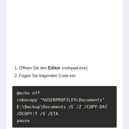
Öffnen Sie den
Editor
(
notepad.exe
)
Fügen Sie folgenden Code ein:
@echo off

robocopy "%USERPROFILE%\Documents" 
E:\Backup\Documents /E /Z /COPY:DAT 
/DCOPY:T /V /ETA

pause