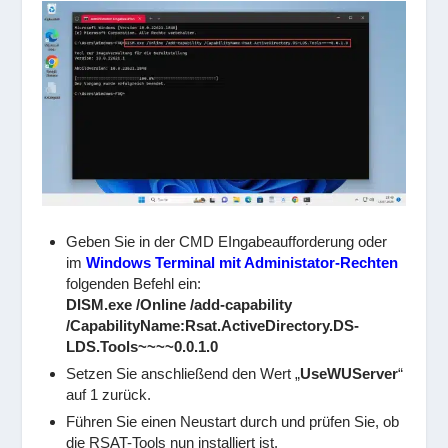
Geben Sie in der CMD EIngabeaufforderung oder
im
Windows Terminal mit Administator-Rechten
folgenden Befehl ein:
DISM.exe /Online /add-capability
/CapabilityName:Rsat.ActiveDirectory.DS-
LDS.Tools~~~~0.0.1.0
Setzen Sie anschließend den Wert „
UseWUServer
“
auf 1 zurück.
Führen Sie einen Neustart durch und prüfen Sie, ob
die RSAT-Tools nun installiert ist.