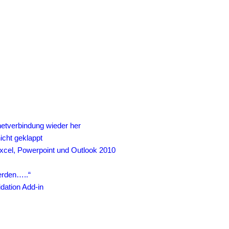
ternetverbindung wieder her
nicht geklappt
Excel, Powerpoint und Outlook 2010
“
erden…..“
dation Add-in