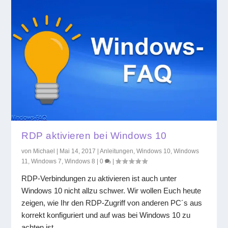
RDP aktivieren bei Windows 10
von
Michael
|
Mai 14, 2017
|
Anleitungen
,
Windows 10
,
Windows
11
,
Windows 7
,
Windows 8
|
0
|
RDP-Verbindungen zu aktivieren ist auch unter
Windows 10 nicht allzu schwer. Wir wollen Euch heute
zeigen, wie Ihr den RDP-Zugriff von anderen PC´s aus
korrekt konfiguriert und auf was bei Windows 10 zu
achten ist.