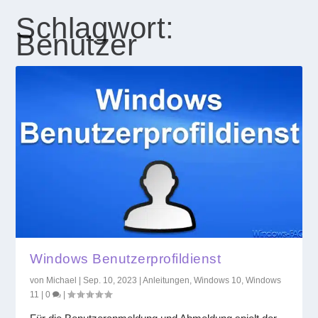
Schlagwort:
Benutzer
Windows Benutzerprofildienst
von
Michael
|
Sep. 10, 2023
|
Anleitungen
,
Windows 10
,
Windows
11
|
0
|