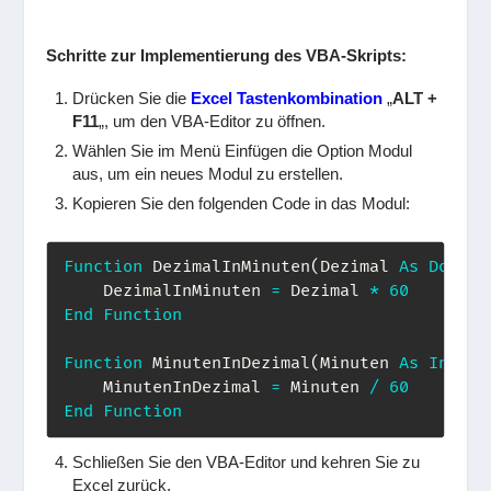
Schritte zur Implementierung des VBA-Skripts:
Drücken Sie die
Excel Tastenkombination
„
ALT +
F11
„, um den VBA-Editor zu öffnen.
Wählen Sie im Menü
Einfügen
die Option
Modul
aus, um ein neues Modul zu erstellen.
Kopieren Sie den folgenden Code in das Modul:
Function
 DezimalInMinuten
(
Dezimal 
As
Double
    DezimalInMinuten 
=
 Dezimal 
*
60
End
Function
Function
 MinutenInDezimal
(
Minuten 
As
Intege
    MinutenInDezimal 
=
 Minuten 
/
60
End
Function
Schließen Sie den VBA-Editor und kehren Sie zu
Excel zurück.