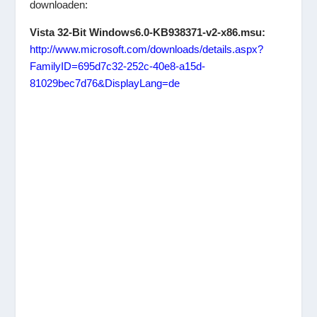
downloaden:
Vista 32-Bit Windows6.0-KB938371-v2-x86.msu:
http://www.microsoft.com/downloads/details.aspx?
FamilyID=695d7c32-252c-40e8-a15d-
81029bec7d76&DisplayLang=de