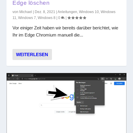
Edge löschen
von
Michael
|
Dez. 8, 2021
|
Anleitungen
,
Windows 10
,
Windows
11
,
Windows 7
,
Windows 8
|
0
|
Vor einiger Zeit haben wir bereits darüber berichtet, wie
Ihr im Edge Chromium manuell die...
WEITERLESEN