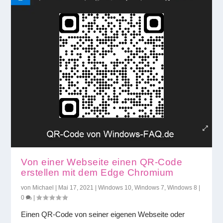
Von einer Webseite einen QR-Code
erstellen mit dem Edge Chromium
von
Michael
|
Mai 17, 2021
|
Windows 10
,
Windows 7
,
Windows 8
|
0
|
Einen QR-Code von seiner eigenen Webseite oder