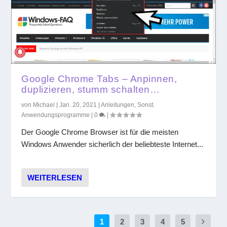
Google Chrome Tabs – Anpinnen,
duplizieren, stumm schalten…
von
Michael
|
Jan. 20, 2021
|
Anleitungen
,
Sonst.
Anwendungsprogramme
|
0
|
Der Google Chrome Browser ist für die meisten
Windows Anwender sicherlich der beliebteste Internet...
WEITERLESEN
1
2
3
4
5