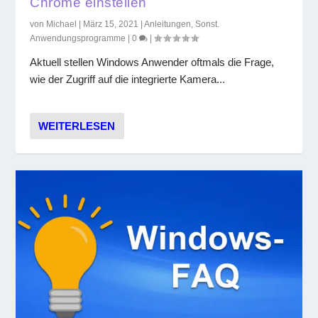
Chrome einstellen
von
Michael
|
März 15, 2021
|
Anleitungen
,
Sonst.
Anwendungsprogramme
|
0
|
Aktuell stellen Windows Anwender oftmals die Frage,
wie der Zugriff auf die integrierte Kamera...
WEITERLESEN