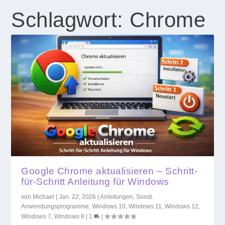
Schlagwort:
Chrome
Google Chrome aktualisieren – Schritt-
für-Schritt Anleitung für Windows
von
Michael
|
Jan. 22, 2026
|
Anleitungen
,
Sonst.
Anwendungsprogramme
,
Windows 10
,
Windows 11
,
Windows 12
,
Windows 7
,
Windows 8
|
1
|