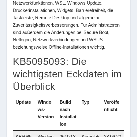
Netzwerkfunktionen, WSL, Windows Update,
Druckerinstallationen, Widgets, Barrierefreiheit, die
Taskleiste, Remote Desktop und allgemeine
Zuverlässigkeitsverbesserungen. Für Administratoren
sind außerdem die Änderungen bei Secure Boot,
Netlogon, Netzwerkverbindungen und WSUS-
beziehungsweise Offline-Installationen wichtig.
KB5095093: Die
wichtigsten Eckdaten im
Überblick
Update
Windo
Build
Typ
Veröffe
ws-
nach
ntlicht
Version
Installat
ion
KB5095
Window
26100.8
Kumulati
23.06.20