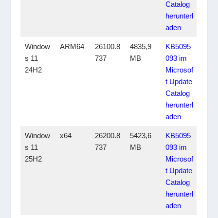
Catalog
herunterl
aden
Window
ARM64
26100.8
4835,9
KB5095
s 11
737
MB
093 im
24H2
Microsof
t Update
Catalog
herunterl
aden
Window
x64
26200.8
5423,6
KB5095
s 11
737
MB
093 im
25H2
Microsof
t Update
Catalog
herunterl
aden