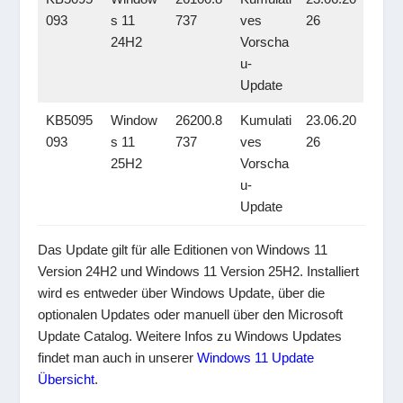
093
s 11
737
ves
26
24H2
Vorscha
u-
Update
KB5095
Window
26200.8
Kumulati
23.06.20
093
s 11
737
ves
26
25H2
Vorscha
u-
Update
Das Update gilt für alle Editionen von Windows 11
Version 24H2 und Windows 11 Version 25H2. Installiert
wird es entweder über Windows Update, über die
optionalen Updates oder manuell über den Microsoft
Update Catalog. Weitere Infos zu Windows Updates
findet man auch in unserer
Windows 11 Update
Übersicht
.