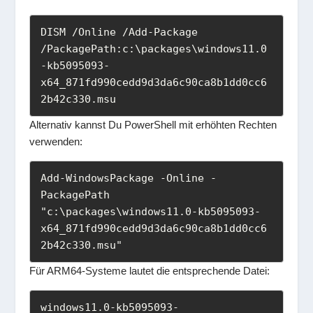
DISM /Online /Add-Package 
/PackagePath:c:\packages\windows11.0
-kb5095093-
x64_871fd990cedd9d3da6c90ca8b1dd0cc6
2b42c330.msu
Alternativ kannst Du PowerShell mit erhöhten Rechten
verwenden:
Add-WindowsPackage -Online -
PackagePath 
"c:\packages\windows11.0-kb5095093-
x64_871fd990cedd9d3da6c90ca8b1dd0cc6
2b42c330.msu"
Für ARM64-Systeme lautet die entsprechende Datei:
windows11.0-kb5095093-