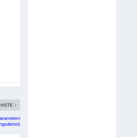
CHSTE
arametern
ungsdienst)