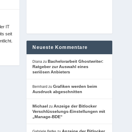
er IT
ts seit
tlicht.
Neueste Kommentare
Bachelorarbeit Ghostwriter:
Diana
zu
Ratgeber zur Auswahl eines
seriösen Anbieters
Grafiken werden beim
Bernhard
zu
Ausdruck abgeschnitten
Michael
Anzeige der Bitlocker
zu
Verschlüsselungs-Einstellungen mit
„Manage-BDE“
Anzeige der Bitlocker
Gabriele Betke
zu