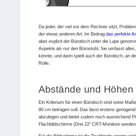
Da jeder, der viel vor dem Rechner sitzt, Probl
der etwas anderen Art. Im Beitrag
das perfekte A
aber explizit der Bürotisch unter die Lupe gen
Aspekte als nur den Bürostuhl. Sie umfasst alles
könnte, und darin spielt auch der Bürotisch, an d
Rolle.
Abstände und Höhen
Ein Kriterium für einen Bürotisch sind seine Maß
80 cm betragen soll. Das lässt erstens genügend
abzulegen und bietet zudem noch ausreichend Platz
Flachbildschirme (Drei 22“ CRT-Monitore werden
Für die Bildschirme ist die Tischbreite enorm wic