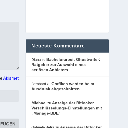
Neueste Kommentare
Bachelorarbeit Ghostwriter:
Diana
zu
Ratgeber zur Auswahl eines
seriösen Anbieters
he
Akismet
Grafiken werden beim
Bernhard
zu
Ausdruck abgeschnitten
Michael
Anzeige der Bitlocker
zu
Verschlüsselungs-Einstellungen mit
„Manage-BDE“
Anzeige der Bitlocker
Gabriele Betke
zu