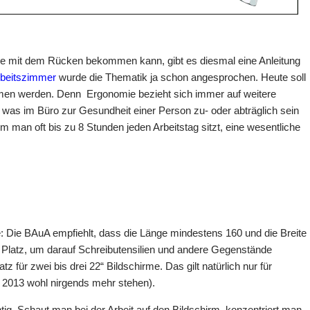
eme mit dem Rücken bekommen kann, gibt es diesmal eine Anleitung
rbeitszimmer
wurde die Thematik ja schon angesprochen. Heute soll
ommen werden. Denn Ergonomie bezieht sich immer auf weitere
, was im Büro zur Gesundheit einer Person zu- oder abträglich sein
em man oft bis zu 8 Stunden jeden Arbeitstag sitzt, eine wesentliche
e: Die BAuA empfiehlt, dass die Länge mindestens 160 und die Breite
 Platz, um darauf Schreibutensilien und andere Gegenstände
 für zwei bis drei 22“ Bildschirme. Das gilt natürlich nur für
 2013 wohl nirgends mehr stehen).
htig. Schaut man bei der Arbeit auf den Bildschirm, konzentriert man