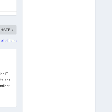
CHSTE
einrichten
er IT
ts seit
tlicht.