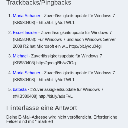
Trackbacks/Pingbacks
Maria Schauer
- Zuverlässigkeitsupdate für Windows 7
(KB980408) - http://bit.ly/dcTWL1
Excel Insider
- Zuverlässigkeitsupdate für Windows 7
(KB980408): Für Windows 7 und auch Windows Server
2008 R2 hat Microsoft ein w... http://bit.ly/cu04gi
Michael
- Zuverlässigkeitsupdate für Windows 7
(KB980408) http://goo.gl/fb/w7fOq
Maria Schauer
- Zuverlässigkeitsupdate für Windows 7
(KB980408) - http://bit.ly/dcTWL1
batosta
- #Zuverlässigkeitsupdate für Windows 7
(#KB980408) http://bit.ly/adsFvL
Hinterlasse eine Antwort
Deine E-Mail-Adresse wird nicht veröffentlicht.
Erforderliche
Felder sind mit
*
markiert