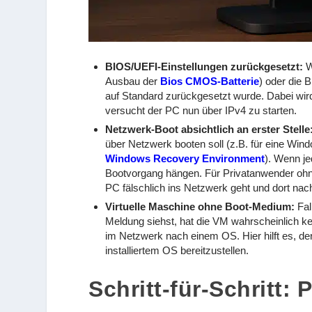
BIOS/UEFI-Einstellungen zurückgesetzt:
W
Ausbau der
Bios CMOS-Batterie
) oder die 
auf Standard zurückgesetzt wurde. Dabei wird 
versucht der PC nun über IPv4 zu starten.
Netzwerk-Boot absichtlich an erster Stelle
über Netzwerk booten soll (z.B. für eine Wi
Windows Recovery Environment
). Wenn je
Bootvorgang hängen. Für Privatanwender ohne
PC fälschlich ins Netzwerk geht und dort na
Virtuelle Maschine ohne Boot-Medium:
Fal
Meldung siehst, hat die VM wahrscheinlich k
im Netzwerk nach einem OS. Hier hilft es, der
installiertem OS bereitzustellen.
Schritt-für-Schritt