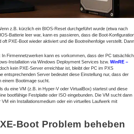
enn z.B. kürzlich ein BIOS-Reset durchgeführt wurde (etwa nach
BIOS-Batterie leer war, kann es passieren, dass die Boot-Konfiguratio
oft PXE-Boot wieder aktiviert und die Bootreihenfolge verstellt. Dan
:
In Firmennetzwerken kann es vorkommen, dass der PC tatsächlich
ndows-Installation via Windows Deployment Services bzw.
WinRE –
doch kein PXE-Server erreichbar ist, bleibt der PC im PXS
 entsprechenden Server bedeutet diese Einstellung nur, dass der
ch einem Bootimage sucht.
ls du eine VM (z.B. in Hyper-V oder VirtualBox) startest und diese
eine bootfähige Festplatte oder ISO eingebunden. Die VM sucht dann
 VM ein Installationsmedium oder ein virtuelles Laufwerk mit
: PXE-Boot Problem beheben