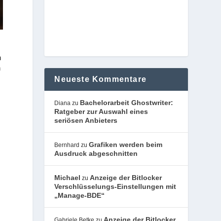
n
n
Neueste Kommentare
Bachelorarbeit Ghostwriter:
Diana
zu
Ratgeber zur Auswahl eines
seriösen Anbieters
Grafiken werden beim
Bernhard
zu
Ausdruck abgeschnitten
Michael
Anzeige der Bitlocker
zu
Verschlüsselungs-Einstellungen mit
„Manage-BDE“
Anzeige der Bitlocker
Gabriele Betke
zu