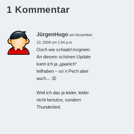
1 Kommentar
JürgenHugo
am November
10, 2009 um 1:04 p.m.
Ooch wie schade!:mrgreen:
An diesem schönen Update
kann ich ja „gaanich“
teilhaben – so´n Pech aber
auch… 😛
Weil ich das ja leider, leider
nicht benutze, sondern
Thunderbird.