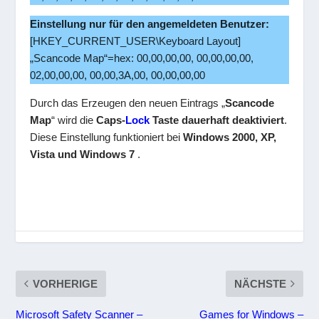
Einstellung nur für den angemeldeten Benutzer:
[HKEY_CURRENT_USER\Keyboard Layout]
„Scancode Map“=hex: 00,00,00,00, 00,00,00,00,
02,00,00,00, 00,00,3A,00, 00,00,00,00
Durch das Erzeugen den neuen Eintrags „
Scancode
Map
“ wird die
Caps-
Lock
Taste dauerhaft deaktiviert
.
Diese Einstellung funktioniert bei
Windows 2000, XP,
Vista und Windows 7
.
VORHERIGE
NÄCHSTE
Microsoft Safety Scanner –
Games for Windows –