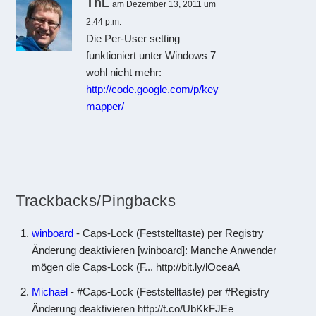
ThL
am Dezember 13, 2011 um
2:44 p.m.
Die Per-User setting
funktioniert unter Windows 7
wohl nicht mehr:
http://code.google.com/p/key
mapper/
Trackbacks/Pingbacks
winboard
- Caps-Lock (Feststelltaste) per Registry
Änderung deaktivieren [winboard]: Manche Anwender
mögen die Caps-Lock (F... http://bit.ly/lOceaA
Michael
- #Caps-Lock (Feststelltaste) per #Registry
Änderung deaktivieren http://t.co/UbKkFJEe