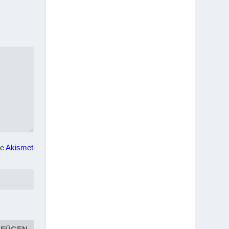
he
Akismet